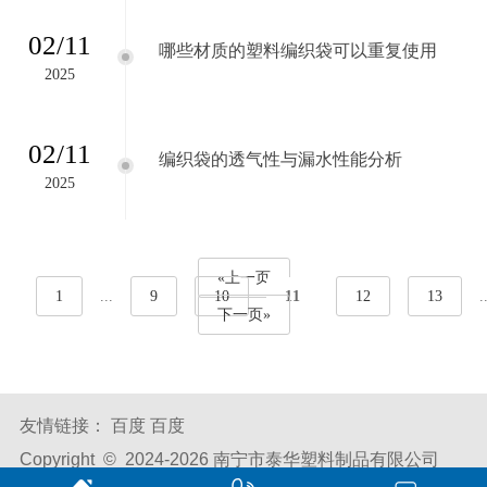
02/11
哪些材质的塑料编织袋可以重复使用
2025
02/11
编织袋的透气性与漏水性能分析
2025
«上一页
1
...
9
10
11
12
13
.
下一页»
友情链接：
百度
百度
Copyright © 2024-
2026 南宁市泰华塑料制品有限公司
All Rights Reserved.
备案号：
桂ICP备2024024278号-1
腾