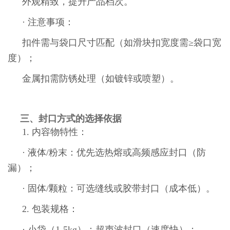
外观精致，提升产品档次。
· 注意事项：
扣件需与袋口尺寸匹配（如滑块扣宽度需≥袋口宽
度）；
金属扣需防锈处理（如镀锌或喷塑）。
三、封口方式的选择依据
1. 内容物特性：
· 液体/粉末：优先选热熔或高频感应封口（防
漏）；
· 固体/颗粒：可选缝线或胶带封口（成本低）。
2. 包装规格：
· 小袋（1-5kg）：超声波封口（速度快）；